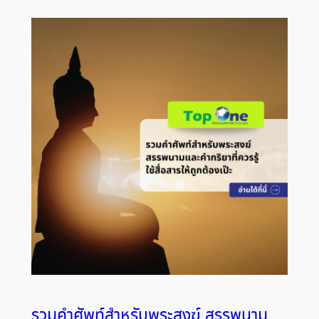
รวมคำศัพท์สำหรับพระสงฆ์ สรรพนาม