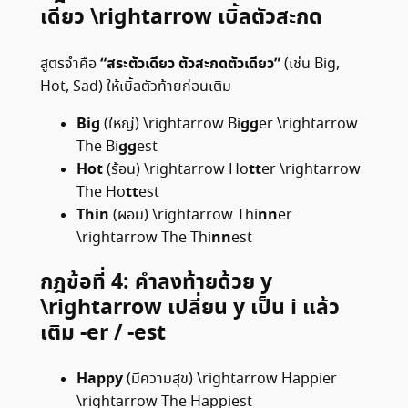
เดียว
\rightarrow
เบิ้ลตัวสะกด
“สระตัวเดียว ตัวสะกดตัวเดียว”
สูตรจำคือ
(เช่น Big,
Hot, Sad) ให้เบิ้ลตัวท้ายก่อนเติม
Big
gg
(ใหญ่)
\rightarrow
Bi
er
\rightarrow
gg
The Bi
est
Hot
tt
(ร้อน)
\rightarrow
Ho
er
\rightarrow
tt
The Ho
est
Thin
nn
(ผอม)
\rightarrow
Thi
er
nn
\rightarrow
The Thi
est
กฎข้อที่ 4: คำลงท้ายด้วย y
\rightarrow
เปลี่ยน y เป็น i แล้ว
เติม -er / -est
Happy
(มีความสุข)
\rightarrow
Happier
\rightarrow
The Happiest