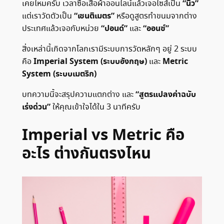
“นิ้ว”
เคยไหมครับ เวลาซื้อเสื้อผ้าออนไลน์แล้วเจอไซส์เป็น
“เซนติเมตร”
แต่เราวัดตัวเป็น
หรือดูสูตรทำขนมจากต่าง
“ปอนด์”
“ออนซ์”
ประเทศแล้วเจอกับหน่วย
และ
สิ่งเหล่านี้เกิดจากโลกเรามีระบบการวัดหลักๆ อยู่ 2 ระบบ
Imperial System (ระบบอังกฤษ)
Metric
คือ
และ
System (ระบบเมตริก)
“สูตรแปลงค่าฉบับ
บทความนี้จะสรุปความแตกต่าง และ
เร่งด่วน”
ให้คุณเข้าใจได้ใน 3 นาทีครับ
Imperial vs Metric คือ
อะไร ต่างกันตรงไหน