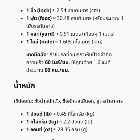
1 นิ้ว (inch)
≈ 2.54 เซนติเมตร (cm)
1 ฟุต (foot)
≈ 30.48 เซนติเมตร (หรือประมาณ 1
ไม้บรรทัดยาว)
1 หลา (yard)
≈ 0.91 เมตร (เกือบๆ 1 เมตร)
1 ไมล์ (mile)
≈ 1.609 กิโลเมตร (km)
เทคนิคลัด:
ถ้าขับรถที่อเมริกาเห็นป้ายจำกัด
60 ไมล์/ชม.
ความเร็ว
ให้คูณด้วย 1.6 จะได้
96 กม./ชม.
ประมาณ
น้ำหนัก
ใช้บ่อยใน: ชั่งน้ำหนักตัว, ซื้อผักผลไม้นอก, สูตรทำอาหาร
1 ปอนด์ (lb)
≈ 0.45 กิโลกรัม (kg)
1 กิโลกรัม (kg)
≈ 2.2 ปอนด์ (lb)
1 ออนซ์ (oz)
≈ 28.35 กรัม (g)