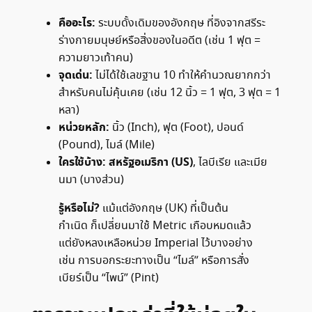
คืออะไร:
ระบบดั้งเดิมของอังกฤษ ที่อิงจากสรีระ
ร่างกายมนุษย์หรือสิ่งของในอดีต (เช่น 1 ฟุต =
ความยาวเท้าคน)
จุดเด่น:
ไม่ได้ใช้เลขฐาน 10 ทำให้คำนวณยากกว่า
สำหรับคนไม่คุ้นเคย (เช่น 12 นิ้ว = 1 ฟุต, 3 ฟุต = 1
หลา)
หน่วยหลัก:
นิ้ว (Inch), ฟุต (Foot), ปอนด์
(Pound), ไมล์ (Mile)
ใครใช้บ้าง:
สหรัฐอเมริกา (US)
, ไลบีเรีย และเมีย
นมา (บางส่วน)
รู้หรือไม่?
แม้แต่อังกฤษ (UK) ที่เป็นต้น
กำเนิด ก็เปลี่ยนมาใช้ Metric เกือบหมดแล้ว
แต่ยังหลงเหลือหน่วย Imperial ไว้บางอย่าง
เช่น การบอกระยะทางเป็น “ไมล์” หรือการสั่ง
เบียร์เป็น “ไพน์” (Pint)