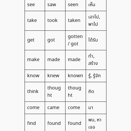
see
saw
seen
เห็น
เอาไป,
take
took
taken
พาไป
gotten
get
got
ได้รับ
/ got
ทำ,
make
made
made
สร้าง
know
knew
known
รู้, รู้จัก
thoug
thoug
think
คิด
ht
ht
come
came
come
มา
พบ, หา
find
found
found
เจอ