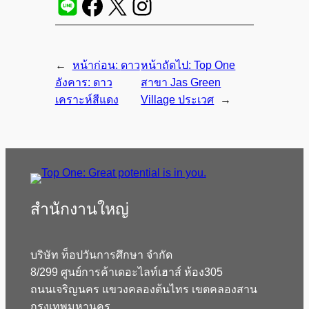
←
หน้าก่อน:
ดาว
หน้าถัดไป:
Top One
อังคาร: ดาว
สาขา Jas Green
เคราะห์สีแดง
Village ประเวศ
→
สํานักงานใหญ่
บริษัท ท็อปวันการศึกษา จำกัด
8/299 ศูนย์การค้าเดอะไลท์เฮาส์ ห้อง305
ถนนเจริญนคร แขวงคลองต้นไทร เขตคลองสาน
กรุงเทพมหานคร