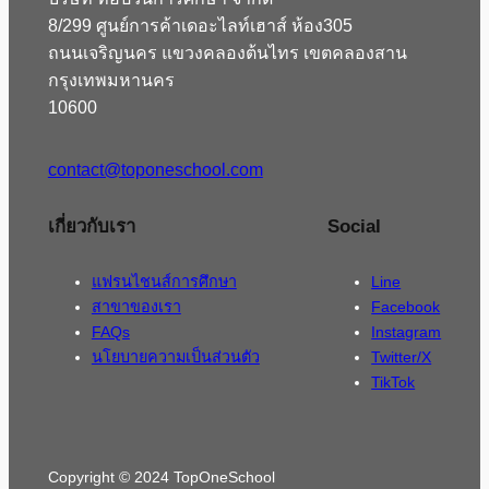
8/299 ศูนย์การค้าเดอะไลท์เฮาส์ ห้อง305
ถนนเจริญนคร แขวงคลองต้นไทร เขตคลองสาน
กรุงเทพมหานคร
10600
contact@toponeschool.com
เกี่ยวกับเรา
Social
แฟรนไชนส์การศึกษา
Line
สาขาของเรา
Facebook
FAQs
Instagram
นโยบายความเป็นส่วนตัว
Twitter/X
TikTok
Copyright © 2024 TopOneSchool