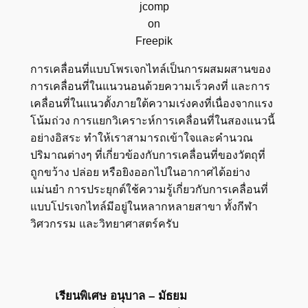
jcomp
on
Freepik
การเคลื่อนที่แบบโพรเจกไทล์เป็นการผสมผสานของ
การเคลื่อนที่ในแนวนอนด้วยความเร็วคงที่ และการ
เคลื่อนที่ในแนวตั้งภายใต้ความเร่งคงที่เนื่องจากแรง
โน้มถ่วง การแยกวิเคราะห์การเคลื่อนที่ในสองแนวนี้
อย่างอิสระ ทำให้เราสามารถเข้าใจและคำนวณ
ปริมาณต่างๆ ที่เกี่ยวข้องกับการเคลื่อนที่ของวัตถุที่
ถูกขว้าง ปล่อย หรือยิงออกไปในอากาศได้อย่าง
แม่นยำ การประยุกต์ใช้ความรู้เกี่ยวกับการเคลื่อนที่
แบบโปรเจกไทล์มีอยู่ในหลากหลายสาขา ทั้งกีฬา
วิศวกรรม และวิทยาศาสตร์ครับ
เรียนพิเศษ อนุบาล – มัธยม