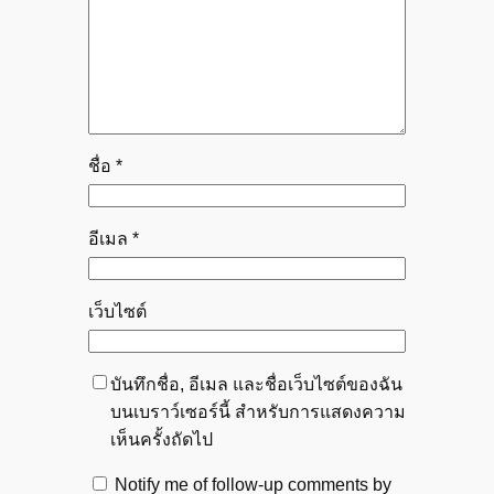
ชื่อ
*
อีเมล
*
เว็บไซต์
บันทึกชื่อ, อีเมล และชื่อเว็บไซต์ของฉัน
บนเบราว์เซอร์นี้ สำหรับการแสดงความ
เห็นครั้งถัดไป
Notify me of follow-up comments by