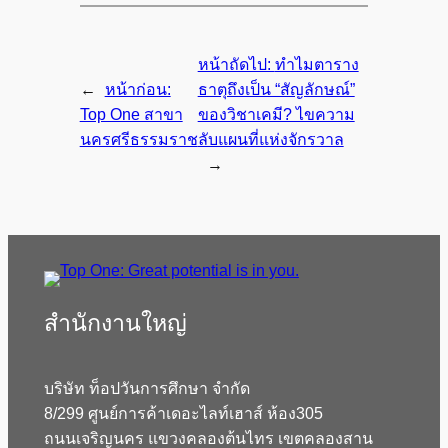
หน้าถัดไป:
ทำไมตาราง
←
หน้าก่อน:
ธาตุถึงเป็น “สัญลักษณ์”
Top One สาขา
ของวิชาเคมี? ไขความ
นครศรีธรรมราช
ลับแผนที่แห่งจักรวาล
→
สํานักงานใหญ่
บริษัท ท็อปวันการศึกษา จำกัด
8/299 ศูนย์การค้าเดอะไลท์เฮาส์ ห้อง305
ถนนเจริญนคร แขวงคลองต้นไทร เขตคลองสาน