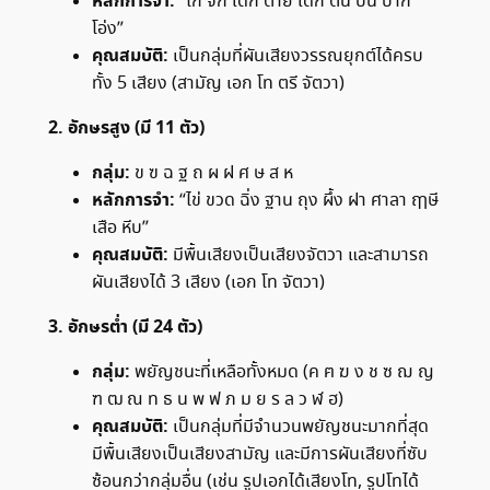
หลักการจำ:
“ไก่ จิก เด็ก ตาย เด็ก ตื่น บน ปาก
โอ่ง”
คุณสมบัติ:
เป็นกลุ่มที่ผันเสียงวรรณยุกต์ได้ครบ
ทั้ง 5 เสียง (สามัญ เอก โท ตรี จัตวา)
2. อักษรสูง (มี 11 ตัว)
กลุ่ม:
ข ฃ ฉ ฐ ถ ผ ฝ ศ ษ ส ห
หลักการจำ:
“ไข่ ขวด ฉิ่ง ฐาน ถุง ผึ้ง ฝา ศาลา ฤๅษี
เสือ หีบ”
คุณสมบัติ:
มีพื้นเสียงเป็นเสียงจัตวา และสามารถ
ผันเสียงได้ 3 เสียง (เอก โท จัตวา)
3. อักษรต่ำ (มี 24 ตัว)
กลุ่ม:
พยัญชนะที่เหลือทั้งหมด (ค ฅ ฆ ง ช ซ ฌ ญ
ฑ ฒ ณ ท ธ น พ ฟ ภ ม ย ร ล ว ฬ ฮ)
คุณสมบัติ:
เป็นกลุ่มที่มีจำนวนพยัญชนะมากที่สุด
มีพื้นเสียงเป็นเสียงสามัญ และมีการผันเสียงที่ซับ
ซ้อนกว่ากลุ่มอื่น (เช่น รูปเอกได้เสียงโท, รูปโทได้