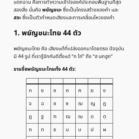
แตกฉาน คือการทำความเข้าใจองค์ประกอบพื้นฐานที่สุด
พยัญชนะ
สองสิ่ง นั่นคือ
ซึ่งเป็นโครงสร้างของคำ และ
สระ
ซึ่งเป็นตัวกำหนดเสียงและการเคลื่อนไหวของคำ
1. พยัญชนะไทย 44 ตัว
พยัญชนะไทย คือ เสียงแท้ที่เปล่งออกมาโดยตรง ปัจจุบัน
มี 44 รูป ที่เรารู้จักกันดีตั้งแต่ “ก ไก่” ถึง “ฮ นกฮูก”
รายชื่อพยัญชนะไทยทั้ง 44 ตัว:
ก
ข
ฃ
ค
ฅ
ฆ
ง
จ
ฉ
ช
ซ
ฌ
ญ
ฎ
ฏ
ฐ
ฑ
ฒ
ณ
ด
ต
ถ
ท
ธ
น
บ
ป
ผ