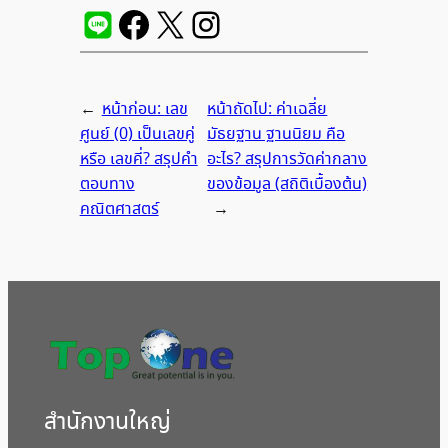
←
หน้าก่อน:
เลข
หน้าถัดไป:
ค่าเฉลี่ย
ศูนย์ (0) เป็นเลขคู่
มัธยฐาน ฐานนิยม คือ
หรือ เลขคี่? สรุปคำ
อะไร? สรุปการวัดค่ากลาง
ตอบทาง
ของข้อมูล (สถิติเบื้องต้น)
คณิตศาสตร์
→
สํานักงานใหญ่