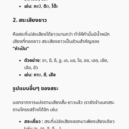
เช่น:
กะ
ติ
โต๊ะ
ปิ,
ด,
2. สระเสียงยาว
คือสระที่เปล่งเสียงได้ยาวนานกว่า ทำให้คำนั้นมีน้ำหนัก
เสียงที่ทอดยาว สระเสียงยาวเป็นส่วนสำคัญของ
“คำเป็น”
ตัวอย่าง:
อา, อี, อื, อู, เอ, แอ, โอ, ออ, เออ, เอีย,
เอือ, อัว
เช่น:
กา
ดี
เสือ
ง,
,
รูปแบบอื่นๆ ของสระ
นอกจากการแบ่งตามเสียงสั้น-ยาวแล้ว เรายังจำแนกสระ
ตามโครงสร้างได้อีก เช่น:
สระเดี่ยว :
สระที่เปล่งเสียงออกมาเพียงเสียงเดียว
(เช่น อะ, อา, อิ, อี,…)