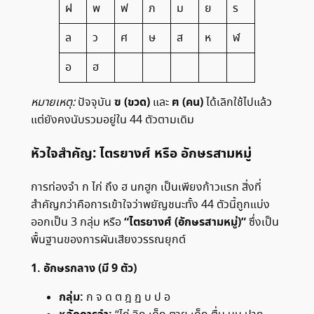
ฝ
พ
ฟ
ภ
ม
ย
ร
ล
ว
ศ
ษ
ส
ห
ฬ
อ
ฮ
ฃ (ขวด)
ฅ (คน)
หมายเหตุ:
ปัจจุบัน
และ
ได้เลิกใช้ไปแล้ว
แต่ยังคงนับรวมอยู่ใน 44 ตัวตามเดิม
หัวใจสำคัญ: ไตรยางศ์ หรือ อักษรสามหมู่
การท่องจำ ก ไก่ ถึง ฮ นกฮูก เป็นเพียงก้าวแรก สิ่งที่
สำคัญกว่าคือการเข้าใจว่าพยัญชนะทั้ง 44 ตัวนี้ถูกแบ่ง
“ไตรยางศ์ (อักษรสามหมู่)”
ออกเป็น 3 กลุ่ม หรือ
ซึ่งเป็น
พื้นฐานของการผันเสียงวรรณยุกต์
1. อักษรกลาง (มี 9 ตัว)
กลุ่ม:
ก จ ด ต ฎ ฏ บ ป อ