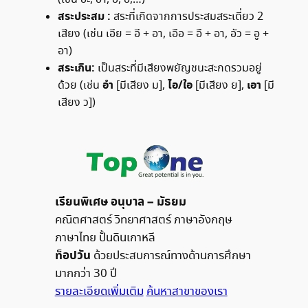
สระประสม :
สระที่เกิดจากการประสมสระเดี่ยว 2
เสียง (เช่น เอีย = อี + อา, เอือ = อื + อา, อัว = อู +
อา)
สระเกิน:
เป็นสระที่มีเสียงพยัญชนะสะกดรวมอยู่
อำ
ไอ/ใอ
เอา
ด้วย (เช่น
[มีเสียง ม],
[มีเสียง ย],
[มี
เสียง ว])
เรียนพิเศษ อนุบาล – มัธยม
คณิตศาสตร์ วิทยาศาสตร์ ภาษาอังกฤษ
ภาษาไทย ปั้นดินเกาหลี
ท็อปวัน
ด้วยประสบการณ์ทางด้านการศึกษา
มากกว่า 30 ปี
รายละเอียดเพิ่มเติม
ค้นหาสาขาของเรา