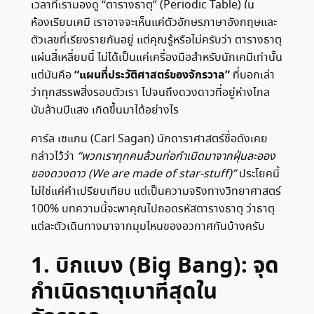
เวลาที่เรามองดู “ตารางธาตุ” (Periodic Table) ใน
ห้องเรียนเคมี เราอาจจะเห็นแค่ตัวอักษรภาษาอังกฤษและ
ตัวเลขที่เรียงรายกันอยู่ แต่คุณรู้หรือไม่ครับว่า ตารางธาตุ
แผ่นสี่เหลี่ยมนี้ ไม่ได้เป็นแค่เครื่องมือสำหรับนักเคมีเท่านั้น
“แผนที่ประวัติศาสตร์ของจักรวาล”
แต่มันคือ
ที่บอกเล่า
ว่าทุกสรรพสิ่งรอบตัวเรา ไปจนถึงดวงดาวที่อยู่ห่างไกล
นับล้านปีแสง เกิดขึ้นมาได้อย่างไร
คาร์ล เซแกน (Carl Sagan) นักดาราศาสตร์ชื่อดังเคย
กล่าวไว้ว่า
“พวกเราทุกคนล้วนก่อกำเนิดมาจากฝุ่นละออง
ของดวงดาว (We are made of star-stuff)”
ประโยคนี้
ไม่ใช่แค่คำเปรียบเทียบ แต่เป็นความจริงทางวิทยาศาสตร์
100% บทความนี้จะพาคุณไปถอดรหัสตารางธาตุ ว่าธาตุ
แต่ละตัวเดินทางมาจากมุมไหนของอวกาศกันบ้างครับ
1. บิกแบง (Big Bang): จุด
กำเนิดธาตุเบาที่สุดใน