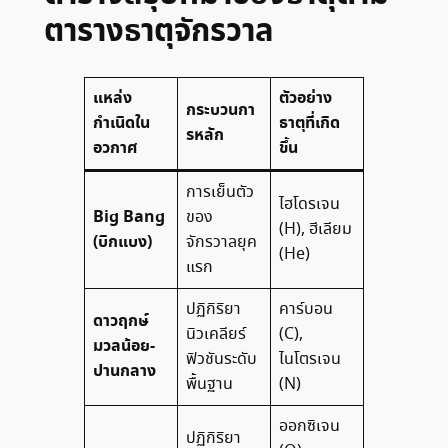
ตารางธาตุจักรวาล
แหล่ง
ตัวอย่าง
กระบวนกา
กำเนิดใน
ธาตุที่เกิด
รหลัก
อวกาศ
ขึ้น
การเย็นตัว
ไฮโดรเจน
Big Bang
ของ
(H), ฮีเลียม
(บิกแบง)
จักรวาลยุค
(He)
แรก
ปฏิกิริยา
คาร์บอน
ดาวฤกษ์
นิวเคลียร์
(C),
มวลน้อย-
ฟิวชันระดับ
ไนโตรเจน
ปานกลาง
พื้นฐาน
(N)
ออกซิเจน
ปฏิกิริยา