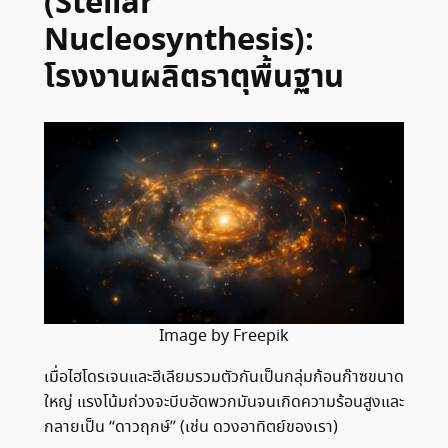
(Stellar
Nucleosynthesis):
โรงงานผลิตธาตุพื้นฐาน
Image by Freepik
เมื่อไฮโดรเจนและฮีเลียมรวมตัวกันเป็นกลุ่มก้อนก๊าซขนาด
ใหญ่ แรงโน้มถ่วงจะบีบอัดพวกมันจนเกิดความร้อนสูงและ
กลายเป็น “ดาวฤกษ์” (เช่น ดวงอาทิตย์ของเรา)