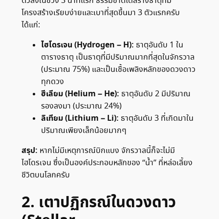
ตัวลงในช่วง 3 นาทีแรก ธรรมชาติได้สร้างธาตุที่มี
โครงสร้างเรียบง่ายและเบาที่สุดขึ้นมา 3 ตัวแรกครับ
ได้แก่:
ไฮโดรเจน (Hydrogen – H):
ธาตุอันดับ 1 ใน
ตารางธาตุ เป็นธาตุที่มีปริมาณมากที่สุดในจักรวาล
(ประมาณ 75%) และเป็นเชื้อเพลิงหลักของดวงดาว
ทุกดวง
ฮีเลียม (Helium – He):
ธาตุอันดับ 2 มีปริมาณ
รองลงมา (ประมาณ 24%)
ลิเทียม (Lithium – Li):
ธาตุอันดับ 3 ที่เกิดมาใน
ปริมาณเพียงเล็กน้อยมากๆ
สรุป:
หากไม่มีเหตุการณ์บิกแบง จักรวาลนี้ก็จะไม่มี
ไฮโดรเจน ซึ่งเป็นองค์ประกอบหลักของ “น้ำ” ที่หล่อเลี้ยง
ชีวิตบนโลกครับ
2. เตาปฏิกรณ์ในดวงดาว