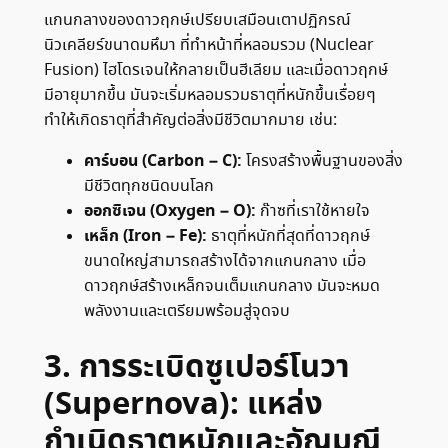
แกนกลางของดาวฤกษ์เปรียบเสมือนเตาปฏิกรณ์
นิวเคลียร์ขนาดมหึมา ที่ทำหน้าที่หลอมรวม (Nuclear
Fusion) ไฮโดรเจนให้กลายเป็นฮีเลียม และเมื่อดาวฤกษ์
มีอายุมากขึ้น มันจะเริ่มหลอมรวมธาตุที่หนักขึ้นเรื่อยๆ
ทำให้เกิดธาตุที่สำคัญต่อสิ่งมีชีวิตมากมาย เช่น:
คาร์บอน (Carbon – C):
โครงสร้างพื้นฐานของสิ่ง
มีชีวิตทุกชนิดบนโลก
ออกซิเจน (Oxygen – O):
ก๊าซที่เราใช้หายใจ
เหล็ก (Iron – Fe):
ธาตุที่หนักที่สุดที่ดาวฤกษ์
ขนาดใหญ่สามารถสร้างได้จากแกนกลาง เมื่อ
ดาวฤกษ์สร้างเหล็กจนเต็มแกนกลาง มันจะหมด
พลังงานและเตรียมพร้อมสู่จุดจบ
3. การระเบิดซูเปอร์โนวา
(Supernova): แหล่ง
กำเนิดธาตุหนักและอัญมณี