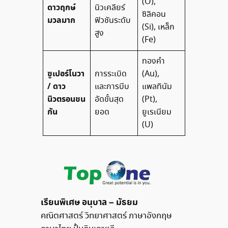
(O),
ดาวฤกษ์
นิวเคลียร์
ซิลิคอน
มวลมาก
ฟิวชันระดับ
(Si), เหล็ก
สูง
(Fe)
ทองคำ
ซูเปอร์โนวา
การระเบิด
(Au),
/ ดาว
และการบีบ
แพลทินัม
นิวตรอนชน
อัดขั้นสุด
(Pt),
กัน
ยอด
ยูเรเนียม
(U)
เรียนพิเศษ อนุบาล – มัธยม
คณิตศาสตร์ วิทยาศาสตร์ ภาษาอังกฤษ