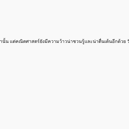
ั้น แต่คณิตศาสตร์ยังมีความว้าวน่าชวนรู้และน่าตื่นเต้นอีกด้วย วั