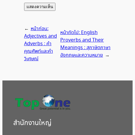
←
หน้าก่อน:
หน้าถัดไป:
English
Adjectives and
Proverbs and Their
Adverbs : คำ
Meanings : สุภาษิตภาษา
คุณศัพท์และคำ
อังกฤษและความหมาย
→
วิเศษณ์
สํานักงานใหญ่