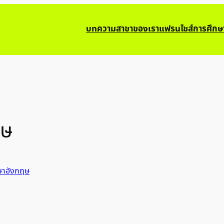
บทความ
สาขาของเรา
แฟรนไชส์การศึกษ
ฤษ
ษาอังกฤษ