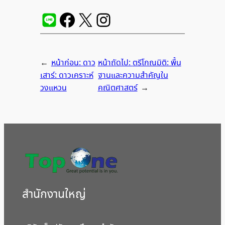
←
หน้าก่อน:
ดาว
หน้าถัดไป:
ตรีโกณมิติ: พื้น
เสาร์: ดาวเคราะห์
ฐานและความสำคัญใน
วงแหวน
คณิตศาสตร์
→
สํานักงานใหญ่