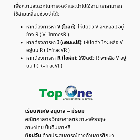
เพื่อความสะดวกในการจดจำและนำไปใช้งาน เราสามารถ
ใช้สามเหลี่ยมช่วยจำได้:
V (โวลต์)
หากต้องการหา
: ให้ปิดตัว V จะเหลือ I อยู่
ข้าง R ( V=ItimesR )
I (แอมแปร์)
หากต้องการหา
: ให้ปิดตัว I จะเหลือ V
อยู่บน R ( I=fracVR )
R (โอห์ม)
หากต้องการหา
: ให้ปิดตัว R จะเหลือ V อยู่
บน I ( R=fracVI )
เรียนพิเศษ อนุบาล – มัธยม
คณิตศาสตร์ วิทยาศาสตร์ ภาษาอังกฤษ
ภาษาไทย ปั้นดินเกาหลี
ท็อปวัน
ด้วยประสบการณ์ทางด้านการศึกษา