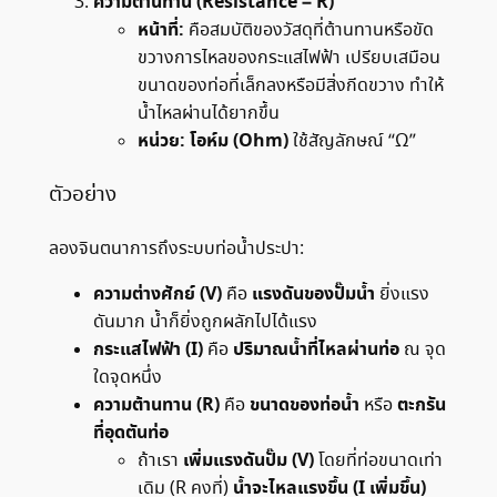
ความต้านทาน (Resistance – R)
หน้าที่:
คือสมบัติของวัสดุที่ต้านทานหรือขัด
ขวางการไหลของกระแสไฟฟ้า เปรียบเสมือน
ขนาดของท่อที่เล็กลงหรือมีสิ่งกีดขวาง ทำให้
น้ำไหลผ่านได้ยากขึ้น
หน่วย:
โอห์ม (Ohm)
ใช้สัญลักษณ์ “Ω”
ตัวอย่าง
ลองจินตนาการถึงระบบท่อน้ำประปา:
ความต่างศักย์ (V)
แรงดันของปั๊มน้ำ
คือ
ยิ่งแรง
ดันมาก น้ำก็ยิ่งถูกผลักไปได้แรง
กระแสไฟฟ้า (I)
ปริมาณน้ำที่ไหลผ่านท่อ
คือ
ณ จุด
ใดจุดหนึ่ง
ความต้านทาน (R)
ขนาดของท่อน้ำ
ตะกรัน
คือ
หรือ
ที่อุดตันท่อ
เพิ่มแรงดันปั๊ม (V)
ถ้าเรา
โดยที่ท่อขนาดเท่า
น้ำจะไหลแรงขึ้น (I เพิ่มขึ้น)
เดิม (R คงที่)