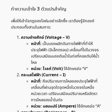
ทำความเข้าใจ 3 ตัวแปรสำคัญ
เพื่อให้เข้าใจกฎของโอห์มอย่างลึกซึ้ง เราต้องรู้จักองค์
ประกอบทั้งสามในสมการ:
ความต่างศักย์ (Voltage – V)
หน้าที่:
เป็นแรงผลักดันทางไฟฟ้าที่ทำให้
ประจุไฟฟ้า (อิเล็กตรอน) เคลื่อนที่ไปในวงจร
เปรียบเสมือนแรงดันน้ำในท่อที่คอยดันให้น้ำ
ไหล
หน่วย:
โวลต์ (Volt)
ใช้อักษรย่อ “V”
กระแสไฟฟ้า (Current – I)
หน้าที่:
คือปริมาณการไหลของประจุไฟฟ้าที่
เคลื่อนที่ผ่านจุดใดจุดหนึ่งในวงจรในหนึ่ง
หน่วยเวลา เปรียบเสมือนปริมาณหรืออัตรา
การไหลของน้ำในท่อ
หน่วย:
แอมแปร์ (Ampere)
ใช้อักษรย่อ “A”