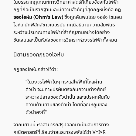
ในบรรดากฎเกณฑ์ทางวิทยาศาสตร์ที่เกี่ยวข้องกับไฟฟ้า
กฎ
กฎที่ถือเป็นรากฐานและมีความสำคัญที่สุดกฎหนึ่งคือ
ของโอห์ม (Ohm’s Law)
ซึ่งถูกค้นพบโดย จอร์จ ไซมอน
โอห์ม นักฟิสิกส์ชาวเยอรมัน กฎนี้อธิบายความสัมพันธ์
ระหว่างปริมาณทางไฟฟ้าที่สำคัญสามอย่างได้อย่าง
ชัดเจนและเป็นหัวใจของการวิเคราะห์วงจรไฟฟ้าทั้งหมด
นิยามของกฎของโอห์ม
กฎของโอห์มกล่าวไว้ว่า:
“ในวงจรไฟฟ้าใดๆ กระแสไฟฟ้าที่ไหลผ่าน
ตัวนำ จะมีค่าแปรผันตรงกับความต่างศักย์
ระหว่างปลายของตัวนำนั้น และแปรผกผันกับ
ความต้านทานของตัวนำ โดยที่อุณหภูมิของ
ตัวนำคงที่”
จากนิยามนี้ เราสามารถสรุปออกมาเป็นสมการทาง
คณิตศาสตร์ที่เรียบง่ายและทรงพลังได้ว่า:V=I×R