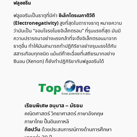
ฟลูออรีน
อิเล็กโตรเนกาติวิตี
ฟลูออรีนเป็นธาตุที่มีค่า
(Electronegativity)
สูงที่สุดในตารางธาตุ หมายความ
ว่ามันเป็น “จอมโจรขโมยอิเล็กตรอน” ที่รุนแรงที่สุด มันมี
ความปรารถนาอย่างแรงกล้าที่จะดึงอิเล็กตรอนมาจาก
ธาตุอื่น ทำให้มันสามารถทำปฏิกิริยาอย่างรุนแรงได้กับ
สสารเกือบทุกชนิด แม้แต่ก๊าซเฉื่อยที่เสถียรมากอย่าง
ซีนอน (Xenon) ก็ยังทำปฏิกิริยากับฟลูออรีนได้
เรียนพิเศษ อนุบาล – มัธยม
คณิตศาสตร์ วิทยาศาสตร์ ภาษาอังกฤษ
ภาษาไทย ปั้นดินเกาหลี
ท็อปวัน
ด้วยประสบการณ์ทางด้านการศึกษา